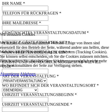
IHR NAME
*
TELEFON FÜR RÜCKFRAGEN
*
IHRE MAILDRESSE
*
GEWÜNSCHTES VERANSTALTUNGSDATUM
*
Wir benutzen Cookies
WIEVIELE GÄSTE ERWARTEN SIE?
*
Wir nutzen Cookies auf unserer Website. Einige von ihnen sind
essenziell für den Betrieb der Seite, während andere uns helfen, diese
Website und die Nutzererfahrung zu verbessern (Tracking Cookies).
WANN TREFFEN IHRE GÄSTE EIN?
*
Sie können selbst entscheiden, ob Sie die Cookies zulassen möchten.
Bitte beachten Sie, dass bei einer Ablehnung womöglich nicht mehr
EINBAU UND SOUNDCHECK MÖGLICH AB WIEVIEL
alle Funktionalitäten der Seite zur Verfügung stehen.
UHR
*
Akzeptieren
Ablehnen
ART DER VERANSTALTUNG
*
WO BEFINDET SICH DER VERANSTALTUNGSORT
*
UHRZEIT VERANSTALTUNGSBEGINN
*
UHRZEIT VERANSTALTUNGSENDE
*